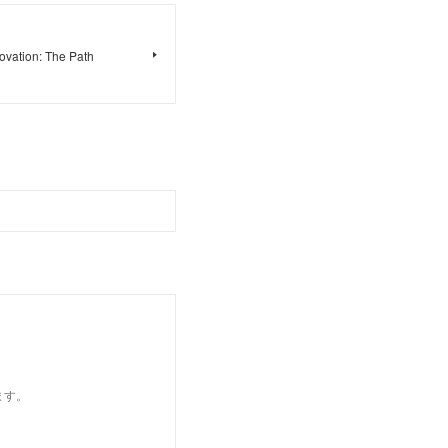
vation: The Path
ます。