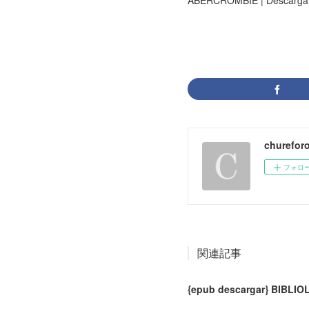
ABERCROMBIE | Descargar
churefor
フォロ
関連記事
{epub descargar} BIBL