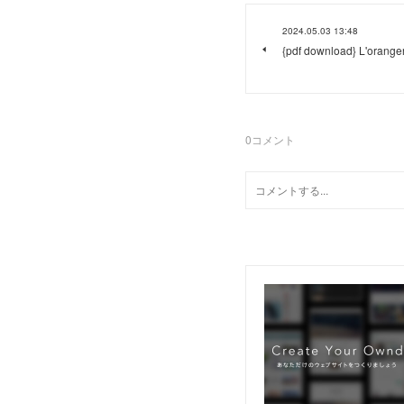
2024.05.03 13:48
{pdf download} L'orange
0
コメント