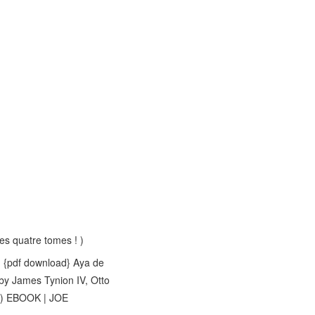
es quatre tomes ! )
, {pdf download} Aya de
by James Tynion IV, Otto
) EBOOK | JOE