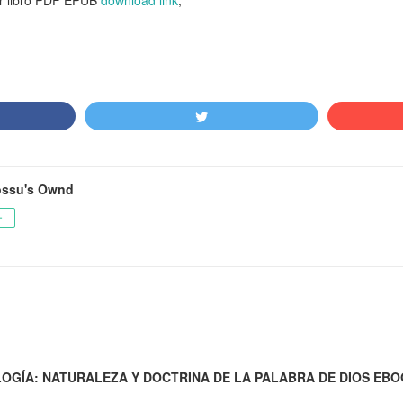
 libro PDF EPUB
download link
,
ossu's Ownd
ー
IOLOGÍA: NATURALEZA Y DOCTRINA DE LA PALABRA DE DIOS EB