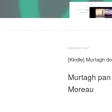
2024.05.03 13:47
[Kindle] Murtagh d
Murtagh pan 
Moreau