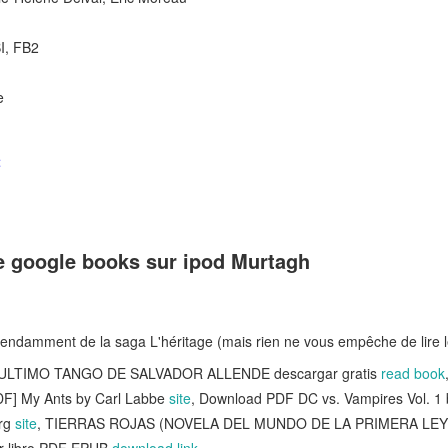
I, FB2
e
t
 google books sur ipod Murtagh
endamment de la saga L'héritage (mais rien ne vous empêche de lire l
 EL ULTIMO TANGO DE SALVADOR ALLENDE descargar gratis
read book
PDF] My Ants by Carl Labbe
site
, Download PDF DC vs. Vampires Vol. 1 
erg
site
, TIERRAS ROJAS (NOVELA DEL MUNDO DE LA PRIMERA LEY